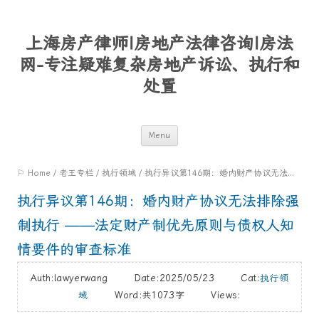
上海房产律师|房地产法律咨询|房法
网-专注疑难复杂房地产诉讼、执行和
处置
Skip
Menu
to
⚐ Home
/
老王专栏
/
执行领域
/
执行异议第146期：婚内财产协议无法排除强制执行 ——法定财产制优先原则与债权人知情要件的审查标准
content
执行异议第146期：婚内财产协议无法排除强
制执行 ——法定财产制优先原则与债权人知
情要件的审查标准
Auth:lawyerwang Date:2025/05/23 Cat:
执行领
域
Word:
共1073字
Views: