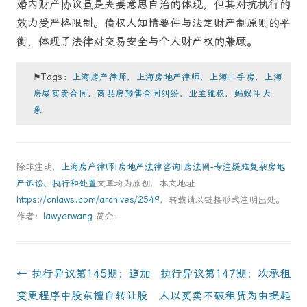
婚内财产协议虽是夫妻意思自治的体现，但其对抗执行的
效力受严格限制。债权人知情要件与法定财产制原则的平
衡，体现了法律对交易安全与个人财产权的兼顾。
⚑Tags：
上海房产律师，上海房地产律师，上海二手房，上海
房屋买卖合同，商品房预售合同纠纷，业主维权，蚂蚁斗大
象
除非注明，
上海房产律师|房地产法律咨询|房法网-专注疑难复杂房地
产诉讼、执行和处置
文章均为原创，本文地址
https://cnlaws.com/archives/2549
，转载请以链接形式注明出处。
作者：
lawyerwang
简介：
Post
←
执行异议第145期：追加
执行异议第147期：次承租
navigation
变更程序中股东擅自转让股
人以买卖不破租赁为由提起