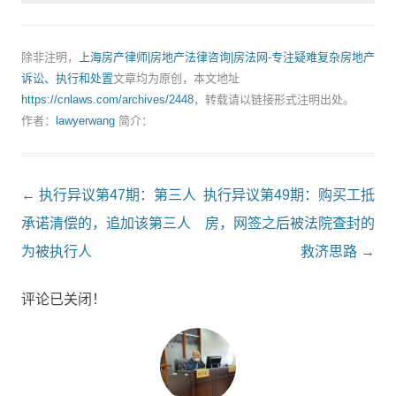
除非注明，
上海房产律师|房地产法律咨询|房法网-专注疑难复杂房地产
诉讼、执行和处置
文章均为原创，本文地址
https://cnlaws.com/archives/2448
，转载请以链接形式注明出处。
作者：
lawyerwang
简介：
Post
←
执行异议第47期：第三人
执行异议第49期：购买工抵
navigation
承诺清偿的，追加该第三人
房，网签之后被法院查封的
为被执行人
救济思路
→
评论已关闭！