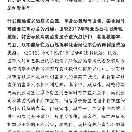
的。如有关土地使用年限、各种税费、落户、内部基建设
施和费用等。
开发商通常以酒店式公寓、单身公寓对外出售，签合同时
可能会注明办公的用途。出现2017年商业办公项目清理
整顿，将会导致购买的房屋价值大打折扣，甚至被套牢。
而且，以不能居住为由起诉解除合同也不会的得到法院的
支持。
（2018）沪01民终1512号判决书认为：认为，
当事人对自己提出的诉讼请求所依据的事实或者反驳对方
诉讼请求所依据的事实有责任提供证据加以证明。没有证
据或者证据不足以证明当事人的事实主张的，由负有举证
责任的当事人承担不利后果。本案中，顾家伟、冯艳称其
与南凯公司签订系争房屋的合同时存在显失公平、南凯公
司及其委托的中介在宣传、销售系争房屋过程中存在虚假
或引人误解的内容，但顾家伟、冯艳一、二审中并未就此
进行相应的充分举证，故难以采信。顾家伟、冯艳应当承
担举证不能的不利后果。顾家伟、冯艳有关与南凯公司就