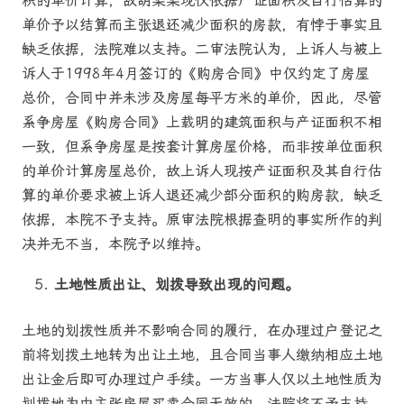
积的单价计算，故胡某某现仅依据产证面积及自行估算的
单价予以结算而主张退还减少面积的房款，有悖于事实且
缺乏依据，法院难以支持。二审法院认为，上诉人与被上
诉人于1998年4月签订的《购房合同》中仅约定了房屋
总价，合同中并未涉及房屋每平方米的单价，因此，尽管
系争房屋《购房合同》上载明的建筑面积与产证面积不相
一致，但系争房屋是按套计算房屋价格，而非按单位面积
的单价计算房屋总价，故上诉人现按产证面积及其自行估
算的单价要求被上诉人退还减少部分面积的购房款，缺乏
依据，本院不予支持。原审法院根据查明的事实所作的判
决并无不当，本院予以维持。
土地性质出让、划拨导致出现的问题。
土地的划拨性质并不影响合同的履行，在办理过户登记之
前将划拨土地转为出让土地，且合同当事人缴纳相应土地
出让金后即可办理过户手续。一方当事人仅以土地性质为
划拨地为由主张房屋买卖合同无效的，法院将不予支持。