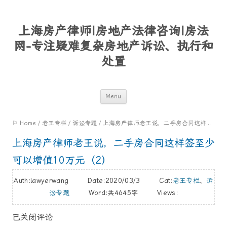
上海房产律师|房地产法律咨询|房法
网-专注疑难复杂房地产诉讼、执行和
处置
Skip
Menu
to
⚐ Home
/
老王专栏
/
诉讼专题
/
上海房产律师老王说，二手房合同这样签至少可以增值10万元（2）
content
上海房产律师老王说，二手房合同这样签至少
可以增值10万元（2）
Auth:lawyerwang Date:2020/03/3 Cat:
老王专栏
、
诉
讼专题
Word:
共4645字
Views:
已关闭评论