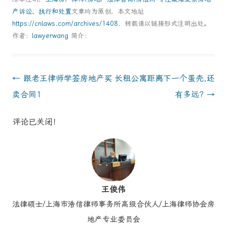
产诉讼、执行和处置
文章均为原创，本文地址
https://cnlaws.com/archives/1408
，转载请以链接形式注明出处。
作者：
lawyerwang
简介：
Post
←
跟老王律师学签房地产买
长租公寓距离下一个蛋壳,还
navigation
卖合同1
有多远?
→
评论已关闭！
王俊伟
法律硕士/上海市浩信律师事务所高级合伙人/上海律师协会房
地产专业委员会