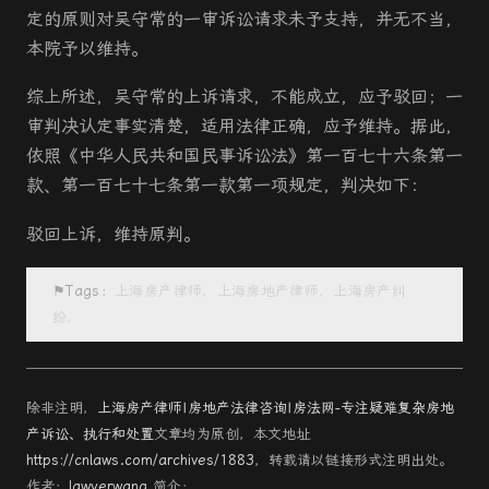
定的原则对吴守常的一审诉讼请求未予支持，并无不当，
本院予以维持。
综上所述，吴守常的上诉请求，不能成立，应予驳回；一
审判决认定事实清楚，适用法律正确，应予维持。据此，
依照《中华人民共和国民事诉讼法》第一百七十六条第一
款、第一百七十七条第一款第一项规定，判决如下：
驳回上诉，维持原判。
⚑Tags：
上海房产律师，上海房地产律师，上海房产纠
纷，
除非注明，
上海房产律师|房地产法律咨询|房法网-专注疑难复杂房地
产诉讼、执行和处置
文章均为原创，本文地址
https://cnlaws.com/archives/1883
，转载请以链接形式注明出处。
作者：
lawyerwang
简介：