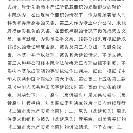
支持。对于先后两本产证所记载面积的差额部分的对价，
本院认为，在出现两个面积的情况下，作为房屋买受人同
样负有弄清原委的义务，第三人作为专业中介公司，未能
履行如实报告的义务，在面积存疑的情况下仍促成双方交
易，显有过错，为彰显公平交易，该部分损失可根据造成
该损失的责任程度由原、被告及第三人分担。为避免讼
累，本院一并予以处理。被告其余诉讼请求，不予支持。
第三人和邦公司经本院合法传唤无正当理由拒不到庭，不
影响本院依据查明的事实依法作出判决，据此，根据《中
华人民共和国合同法》第六十条、第四百二十五条第二款
及《中华人民共和国民事诉讼法》第一百四十四条的规
定，判决如下：一、原告（反诉被告）周光伟与被告（反
诉原告）管福绵、刘美霞应于判决生效后十日内继续履行
《上海市房地产买卖合同》；二、原告（反诉被告）周光
伟要求撤销其与被告（反诉原告）管福绵、刘美霞签订的
《上海市房地产买卖合同》的诉讼请求，不予支持；三、