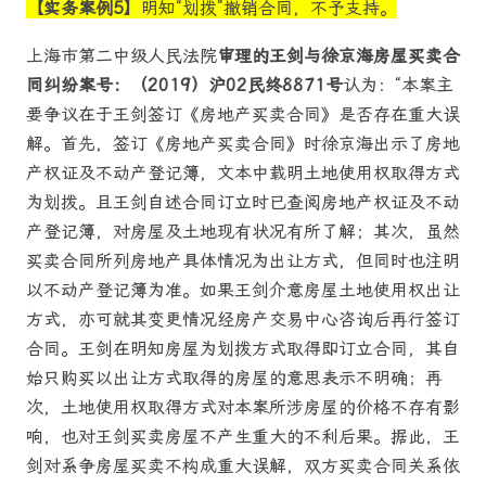
【实务案例5】
明知“划拨”撤销合同，不予支持。
上海市第二中级人民法院
审理的王剑与徐京海房屋买卖合
同纠纷案号：（2019）沪02民终8871号
认为：“本案主
要争议在于王剑签订《房地产买卖合同》是否存在重大误
解。首先，签订《房地产买卖合同》时徐京海出示了房地
产权证及不动产登记簿，文本中载明土地使用权取得方式
为划拨。且王剑自述合同订立时已查阅房地产权证及不动
产登记簿，对房屋及土地现有状况有所了解；其次，虽然
买卖合同所列房地产具体情况为出让方式，但同时也注明
以不动产登记簿为准。如果王剑介意房屋土地使用权出让
方式，亦可就其变更情况经房产交易中心咨询后再行签订
合同。王剑在明知房屋为划拨方式取得即订立合同，其自
始只购买以出让方式取得的房屋的意思表示不明确；再
次，土地使用权取得方式对本案所涉房屋的价格不存有影
响，也对王剑买卖房屋不产生重大的不利后果。据此，王
剑对系争房屋买卖不构成重大误解，双方买卖合同关系依