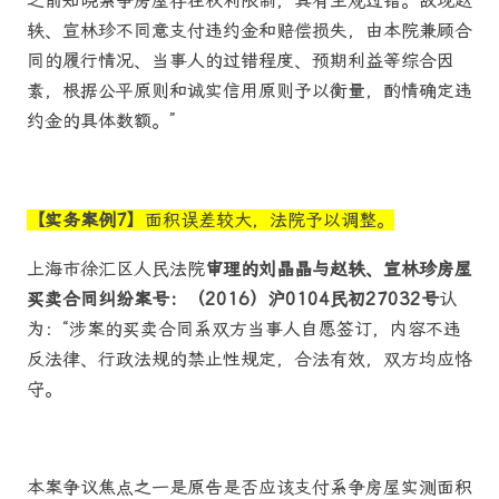
之前知晓系争房屋存在权利限制，具有主观过错。故现赵
轶、宣林珍不同意支付违约金和赔偿损失，由本院兼顾合
同的履行情况、当事人的过错程度、预期利益等综合因
素，根据公平原则和诚实信用原则予以衡量，酌情确定违
约金的具体数额。”
【实务案例7】
面积误差较大，法院予以调整。
上海市徐汇区人民法院
审理的刘晶晶与赵轶、宣林珍房屋
买卖合同纠纷案号：（2016）沪0104民初27032号
认
为：“涉案的买卖合同系双方当事人自愿签订，内容不违
反法律、行政法规的禁止性规定，合法有效，双方均应恪
守。
本案争议焦点之一是原告是否应该支付系争房屋实测面积