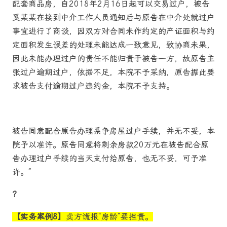
配套商品房，自2018年2月16日起可以交易过户，被告
奚某某在接到中介工作人员通知后与原告在中介处就过户
事宜进行了商谈，因双方对合同未作约定的产证面积与约
定面积发生误差的处理未能达成一致意见，致协商未果，
因此未能办理过户的责任不能归责于被告一方，故原告主
张过户逾期过户，依据不足，本院不予采纳，原告据此要
求被告支付逾期过户违约金，本院不予支持。
被告同意配合原告办理系争房屋过户手续，并无不妥，本
院予以准许。原告同意将剩余房款20万元在被告配合原
告办理过户手续的当天支付给原告，也无不妥，可予准
许。”
?
【实务案例8】
卖方谎报“房龄”要担责。