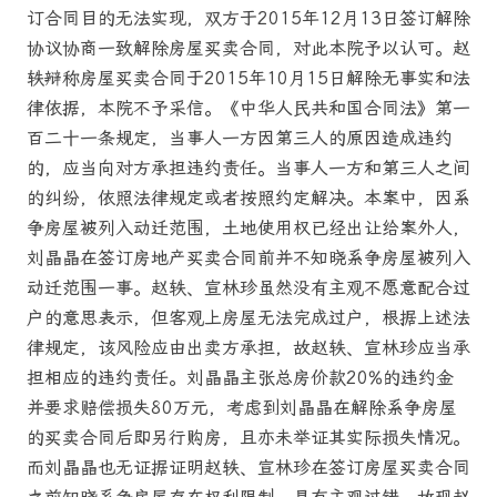
订合同目的无法实现，双方于2015年12月13日签订解除
协议协商一致解除房屋买卖合同，对此本院予以认可。赵
轶辩称房屋买卖合同于2015年10月15日解除无事实和法
律依据，本院不予采信。《中华人民共和国合同法》第一
百二十一条规定，当事人一方因第三人的原因造成违约
的，应当向对方承担违约责任。当事人一方和第三人之间
的纠纷，依照法律规定或者按照约定解决。本案中，因系
争房屋被列入动迁范围，土地使用权已经出让给案外人，
刘晶晶在签订房地产买卖合同前并不知晓系争房屋被列入
动迁范围一事。赵轶、宣林珍虽然没有主观不愿意配合过
户的意思表示，但客观上房屋无法完成过户，根据上述法
律规定，该风险应由出卖方承担，故赵轶、宣林珍应当承
担相应的违约责任。刘晶晶主张总房价款20%的违约金
并要求赔偿损失80万元，考虑到刘晶晶在解除系争房屋
的买卖合同后即另行购房，且亦未举证其实际损失情况。
而刘晶晶也无证据证明赵轶、宣林珍在签订房屋买卖合同