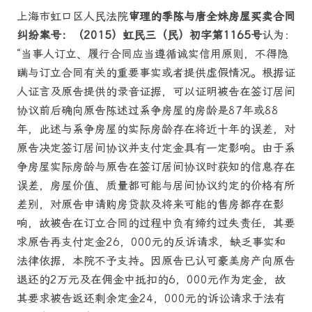
上海市虹口区人民法院
审理的季陈与唐全妹房屋买卖合同
纠纷案号：（2015）虹民三（民）初字第1165号
认为：
“当事人订立、履行合同应当遵循诚实信用原则，不得隐
瞒与订立合同有关的重要事实或者提供虚假情况。根据证
人证言及原告提供的录音证据，可以证明被告在签订居间
协议前后确向原告陈述过系争房屋的房龄是87年或88
年，此述与系争房屋的实际房龄存在将近十年的误差，对
原告决定签订居间协议并支付定金具有一定影响。由于系
争房屋实际房龄与原告在签订居间协议时获知的信息存在
误差，房屋价值、质量都可能与居间协议约定的价格有所
差别，对原告申请购房贷款及将来可能的售房都存在影
响，故被告在订立合同的过程中负有缔约过失责任，其要
求原告再支付定金26，000元的反诉请求，缺乏事实和
法律依据，本院不予支持。因原告已认可豪美房产向原告
退还的2万元及在佣金中抵扣的6，000元作为定金，故
其要求被告返还剩余定金24，000元的诉讼请求于法有