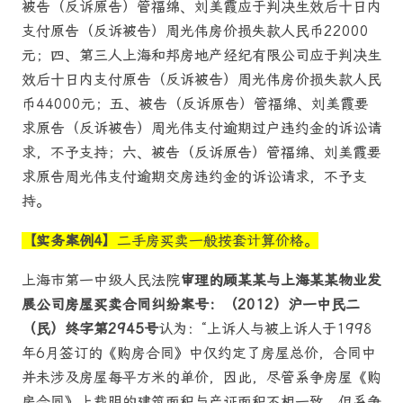
被告（反诉原告）管福绵、刘美霞应于判决生效后十日内
支付原告（反诉被告）周光伟房价损失款人民币22000
元；四、第三人上海和邦房地产经纪有限公司应于判决生
效后十日内支付原告（反诉被告）周光伟房价损失款人民
币44000元；五、被告（反诉原告）管福绵、刘美霞要
求原告（反诉被告）周光伟支付逾期过户违约金的诉讼请
求，不予支持；六、被告（反诉原告）管福绵、刘美霞要
求原告周光伟支付逾期交房违约金的诉讼请求，不予支
持。
【实务案例4】
二手房买卖一般按套计算价格。
上海市第一中级人民法院
审理的顾某某与上海某某物业发
展公司房屋买卖合同纠纷案号：（2012）沪一中民二
（民）终字第2945号
认为：“上诉人与被上诉人于1998
年6月签订的《购房合同》中仅约定了房屋总价，合同中
并未涉及房屋每平方米的单价，因此，尽管系争房屋《购
房合同》上载明的建筑面积与产证面积不相一致，但系争