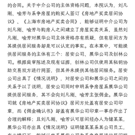
的合同。关于中介公司的主体资格问题，本院认为，刘凡
刚、喻芳与系争房屋的购买人签订《房地产买卖居间协
议》、《上海市房地产买卖合同》，能够证明中介公司为
刘凡刚、喻芳与购房人之间建立了房屋买卖关系，虽然刘
凡刚、喻芳对展华公司主体资格存有质疑，但有居间方为
其提供居间服务却是可以认定的事实。在本案中，可能提
供居间服务的主体有三个：居安公司、展华公司及创林公
司。根据庭审陈述及现有证据，创林公司仅使用其秘钥协
助交易双方进行网签，但其并未提供其他居间服务。居安
公司出具了《情况说明》，对居安公司和展华公司之间的
关系予以了说明，居安公司同时申明系争房屋系展华公司
提供居间服务，其不会向刘凡刚、喻芳主张佣金。展华公
司就《房地产买卖居间协议》居间方处盖有居安公司印
章，而《佣金确认书》却盖有展华公司印章一事亦作出了
合理的解释；且刘凡刚、喻芳认可居间经办人为储某某，
展华公司亦出具《情况说明》证明储某某系其公司员工，