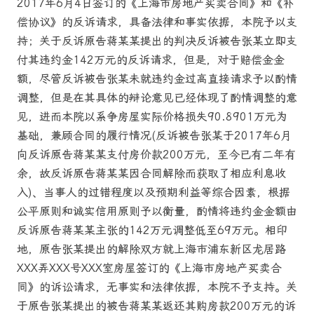
2017年6月4日签订的《上海市房地产买卖合同》和《补
偿协议》的反诉请求，具备法律和事实依据，本院予以支
持；关于反诉原告蒋某某提出的判决反诉被告张某立即支
付其违约金142万元的反诉请求，但是，对于赔偿金金
额，尽管反诉被告张某未就违约金过高直接请求予以酌情
调整，但是在其具体的辩论意见已经体现了酌情调整的意
见，进而本院以系争房屋实际价格损失90.8901万元为
基础，兼顾合同的履行情况(反诉被告张某于2017年6月
向反诉原告蒋某某支付房价款200万元，至今已有二年有
余，故反诉原告蒋某某因合同解除而获取了相应利息收
入)、当事人的过错程度以及预期利益等综合因素，根据
公平原则和诚实信用原则予以衡量，酌情将违约金金额由
反诉原告蒋某某主张的142万元调整低至69万元。相印
地，原告张某提出的解除双方就上海市浦东新区龙居路
XXX弄XXX号XXX室房屋签订的《上海市房地产买卖合
同》的诉讼请求，无事实和法律依据，本院不予支持。关
于原告张某提出的被告蒋某某返还其购房款200万元的诉