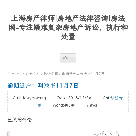
上海房产律师|房地产法律咨询|房法
网-专注疑难复杂房地产诉讼、执行和
处置
Skip
Menu
to
⚐ Home
/
老王专栏
/
诉讼专题
/
逾期迁户口判决书11月7日
content
逾期迁户口判决书11月7日
Auth:lawyerwang Date:2018/12/26 Cat:
诉讼专
题
Word:
共0字
Views:
已关闭评论