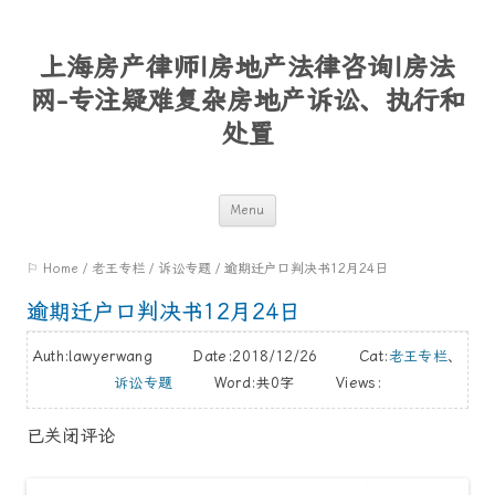
上海房产律师|房地产法律咨询|房法
网-专注疑难复杂房地产诉讼、执行和
处置
Skip
Menu
to
⚐ Home
/
老王专栏
/
诉讼专题
/
逾期迁户口判决书12月24日
content
逾期迁户口判决书12月24日
Auth:lawyerwang Date:2018/12/26 Cat:
老王专栏
、
诉讼专题
Word:
共0字
Views:
已关闭评论