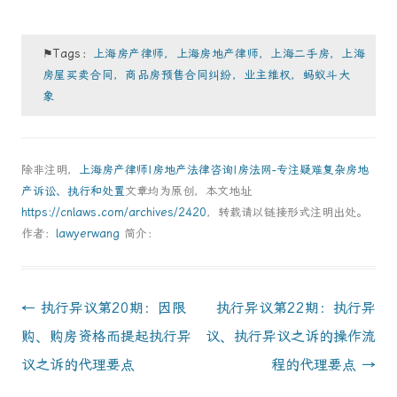
⚑Tags：
上海房产律师，上海房地产律师，上海二手房，上海
房屋买卖合同，商品房预售合同纠纷，业主维权，蚂蚁斗大
象
除非注明，
上海房产律师|房地产法律咨询|房法网-专注疑难复杂房地
产诉讼、执行和处置
文章均为原创，本文地址
https://cnlaws.com/archives/2420
，转载请以链接形式注明出处。
作者：
lawyerwang
简介：
Post
←
执行异议第20期：因限
执行异议第22期：执行异
navigation
购、购房资格而提起执行异
议、执行异议之诉的操作流
议之诉的代理要点
程的代理要点
→