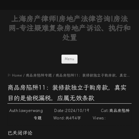
上海房产律师|房地产法律咨询|房法
网-专注疑难复杂房地产诉讼、执行和
处置
Skip
Menu
to
⚐ Home
/
商品房陷阱专题
/
商品房陷阱11：装修款独立于购房款，真实目的是偷税漏税，应属无效条款
content
商品房陷阱11：装修款独立于购房款，真实
目的是偷税漏税，应属无效条款
Auth:lawyerwang Date:2024/10/19 Cat:
商品房陷阱
专题
Word:
共494字
Views:
已关闭评论