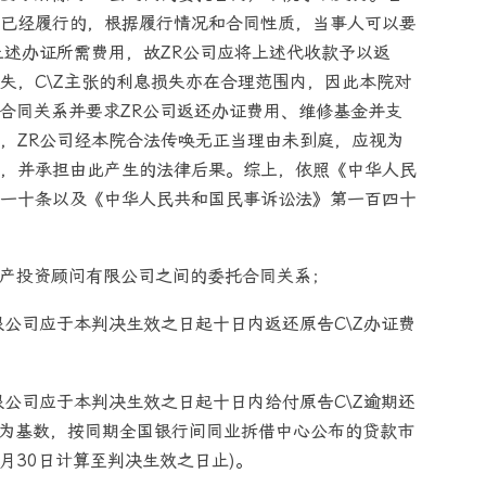
已经履行的，根据履行情况和合同性质，当事人可以要
上述办证所需费用，故ZR公司应将上述代收款予以返
失，C\Z主张的利息损失亦在合理范围内，因此本院对
托合同关系并要求ZR公司返还办证费用、维修基金并支
，ZR公司经本院合法传唤无正当理由未到庭，应视为
，并承担由此产生的法律后果。综上，依照《中华人民
一十条以及《中华人民共和国民事诉讼法》第一百四十
房地产投资顾问有限公司之间的委托合同关系；
限公司应于本判决生效之日起十日内返还原告C\Z办证费
限公司应于本判决生效之日起十日内给付原告C\Z逾期还
1元为基数，按同期全国银行间同业拆借中心公布的贷款市
6月30日计算至判决生效之日止)。