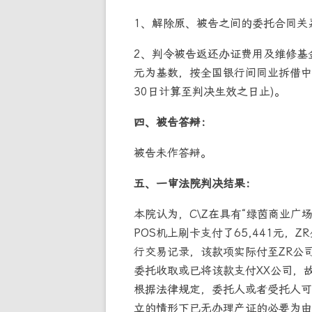
1、解除原、被告之间的委托合同关
2、判令被告返还办证费用及维修基金6
元为基数，按全国银行间同业拆借中心
30日计算至判决生效之日止)。
四、被告答辩：
被告未作答辩。
五、一审法院判决结果：
本院认为，C\Z在具有“绿茵商业广
POS机上刷卡支付了65,441元，
行交易记录，该款项实际付至ZR公
委托收取或已将该款支付XX公司，故
根据法律规定，委托人或者受托人可
立的情形下已无办理产证的必要为由