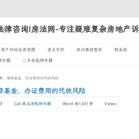
法律咨询|房法网-专注疑难复杂房地产
Skip
房产纠纷业务范围
老王专栏
成功案例赏析
联系我
to
阱专题
二手房陷阱专题
诉讼专题
content
执行领域
税费、维修基金、办证费用的代收风险
处置专栏
修基金、办证费用的代收风险
/13 Cat:
商品房陷阱专题
Word:
共1651字
Views: