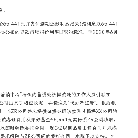
系；
5,441元并支付逾期还款利息损失(该利息以65,441
公布的贷款市场报价利率LPR的标准，自2020年6月
场营销中心”标识的售楼处根据该处的工作人员引领在
ZR公司出具了相应收据，并标注为“代办产证费”。根据银
司，而ZR公司并未提供证据证明该款系其根据XX公司的
该办证费用及维修基金65,441元实际系ZR公司收取。
以随时解除委托合同。现C\Z以商品房出售合同并未成
要求解除与ZR公司间的委托合同，本院予以支持。合