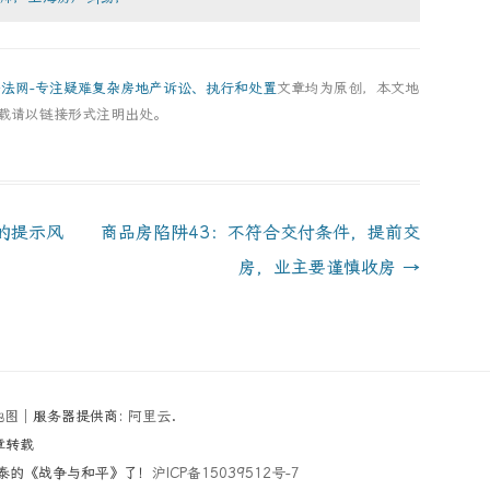
房法网-专注疑难复杂房地产诉讼、执行和处置
文章均为原创，本文地
载请以链接形式注明出处。
的提示风
商品房陷阱43：不符合交付条件，提前交
房，业主要谨慎收房
→
地图
│服务器提供商:
阿里云
.
章转载
尔斯泰的《战争与和平》了！
沪ICP备15039512号-7