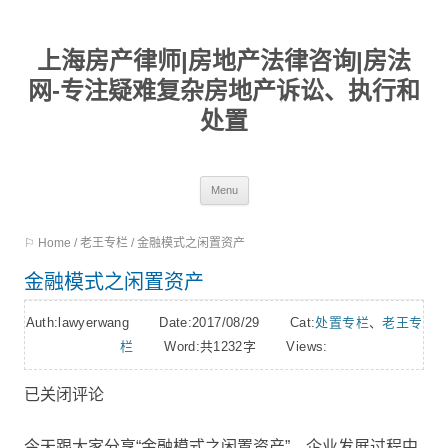
上海房产律师|房地产法律咨询|房法
网-专注疑难复杂房地产诉讼、执行和
处置
Skip
Menu
to
⚐ Home
/
老王专栏
/
金融模式之闲置资产
content
金融模式之闲置资产
Auth:lawyerwang Date:2017/08/29 Cat:
处置专栏
、
老王专
栏
Word:
共1232字
Views:
已关闭评论
今天跟大家分享“金融模式之闲置资产”。企业发展过程中