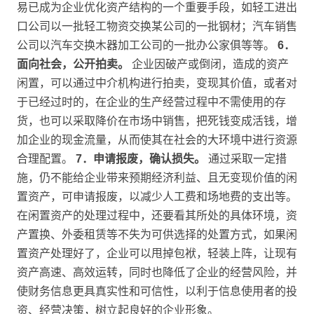
易已成为企业优化资产结构的一个重要手段，如轻工进出
口公司以一批轻工物资交换某公司的一批钢材；汽车销售
公司以汽车交换木器加工公司的一批办公家俱等等。
6．
面向社会，公开拍卖。
企业因破产或倒闭，造成的资产
闲置，可以通过中介机构进行拍卖，变现其价值，或者对
于已经过时的，在企业的生产经营过程中不需使用的存
货，也可以采取降价在市场中销售，把死钱变成活钱，增
加企业的现金流量，从而使其在社会的大环境中进行资源
合理配置。
7．申请报废，确认损失。
通过采取一定措
施，仍不能给企业带来预期经济利益、且无变现价值的闲
置资产，可申请报废，以减少人工费和场地费的支出等。
在闲置资产的处理过程中，还要看其所处的具体环境，资
产置换、外委租赁等不失为可供选择的处置方式，如果闲
置资产处理好了，企业可以甩掉包袱，轻装上阵，让现有
资产高速、高效运转，同时也降低了企业的经营风险，并
使财务信息更具真实性和可信性，以利于信息使用者的投
资、经营决策，树立起良好的企业形象。