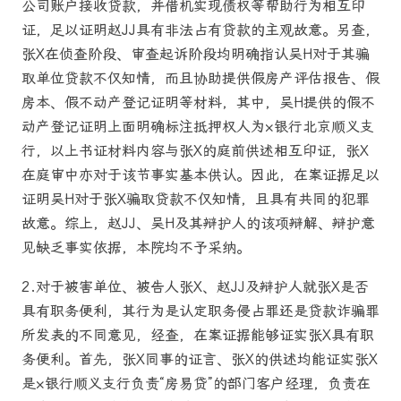
公司账户接收贷款，并借机实现债权等帮助行为相互印
证，足以证明赵JJ具有非法占有贷款的主观故意。另查，
张X在侦查阶段、审查起诉阶段均明确指认吴H对于其骗
取单位贷款不仅知情，而且协助提供假房产评估报告、假
房本、假不动产登记证明等材料，其中，吴H提供的假不
动产登记证明上面明确标注抵押权人为×银行北京顺义支
行，以上书证材料内容与张X的庭前供述相互印证，张X
在庭审中亦对于该节事实基本供认。因此，在案证据足以
证明吴H对于张X骗取贷款不仅知情，且具有共同的犯罪
故意。综上，赵JJ、吴H及其辩护人的该项辩解、辩护意
见缺乏事实依据，本院均不予采纳。
2.对于被害单位、被告人张X、赵JJ及辩护人就张X是否
具有职务便利，其行为是认定职务侵占罪还是贷款诈骗罪
所发表的不同意见，经查，在案证据能够证实张X具有职
务便利。首先，张X同事的证言、张X的供述均能证实张X
是×银行顺义支行负责“房易贷”的部门客户经理，负责在