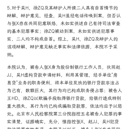
5.对于吴H、徐ZQ及其辩护人所提二人具有自首情节的
辩解、辩护意见，经查，吴H虽经电话传唤到案，但否认
与张X存在共同犯意联络，未如实供述自己有待司法审查
的基本犯罪事实；徐ZQ被动到案，未如实供述犯罪事
实，二人均不构成自首。综上，吴H、徐ZQ及辩护人的
该项辩解、辩护意见缺乏事实和法律依据，本院不予采
纳。
本院认为，被告人张X身为股份制银行工作人员，伙同赵
JJ、吴H虚构贷款申请材料，利用其管理、经手单位“房
易贷”业务的职务便利，将本单位发放的银行贷款非法占
为己有，数额巨大，其行为均已构成职务侵占罪；被告人
王HD、徐ZQ以欺骗手段取得银行贷款，给银行造成特别
重大损失，其行为均已构成骗取贷款罪，依法均应予以惩
处。北京市人民检察院第三分院指控五名被告人犯罪的事
实清楚，证据确实、充分，惟指控张X、赵JJ、吴H犯贷