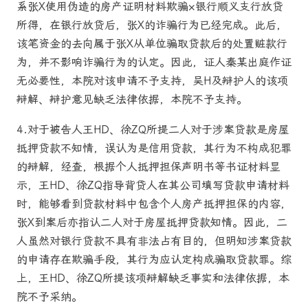
系张X使用伪造的房产证明材料欺骗×银行顺义支行放贷
所得，在银行放贷后，张X的诈骗行为已经完成。此后，
该笔资金的去向属于张X从单位骗取贷款后的处置赃款行
为，并不影响诈骗行为的认定。因此，证人秦某出庭作证
无必要性，本院对该申请不予支持，吴H及辩护人的该项
辩解、辩护意见缺乏法律依据，本院不予支持。
4.对于被告人王HD、徐ZQ所提二人对于涉案贷款是房屋
抵押贷款不知情，误认为是信用贷款，其行为不构成犯罪
的辩解，经查，根据个人抵押担保声明书等书证材料显
示，王HD、徐ZQ指导背贷人在其公司填写贷款申请材料
时，能够看到贷款材料中包含个人房产抵押担保的内容，
张X到案后亦指认二人对于房屋抵押贷款知情。因此，二
人虽然对银行贷款不具有非法占有目的，但明知涉案贷款
的申请存在欺骗手段，其行为应认定构成骗取贷款罪。综
上，王HD、徐ZQ所提该项辩解缺乏事实和法律依据，本
院不予采纳。