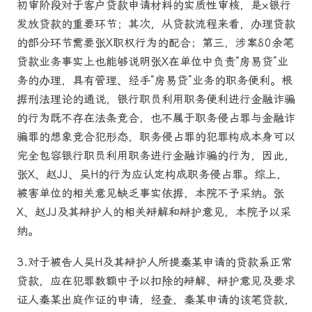
初审阶段对于客户贷款申请材料的实质性审核，是×银行
发放贷款的重要环节；其次，从贷款流程来看，办理贷款
的部分环节需要张X职权行为的配合；第三，涉案80余笔
贷款业务事实上也能够说明张X在单位中负责“房易贷”业
务的办理，具有管理、经手“房易贷”业务的职务便利。根
据刑法理论的通说，银行职员利用职务便利进行金融诈骗
的行为既不存在法条竞合，也不属于职务侵占罪与金融诈
骗罪的想象竞合犯形态，职务侵占罪的犯罪构成本身可以
完全包容银行职员利用职务进行金融诈骗的行为，因此，
张X、赵JJ、吴H的行为应认定构成职务侵占罪。综上，
被害单位的相关意见缺乏事实依据，本院不予采纳。张
X、赵JJ及其辩护人的相关辩解和辩护意见，本院予以采
纳。
3.对于被告人吴H及其辩护人所提秦某申请的贷款系正常
贷款，应在犯罪数额中予以扣除的辩解、辩护意见及要求
证人秦某出庭作证的申请，经查，秦某申请的该笔贷款，