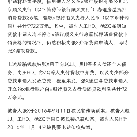
申请材料为手段，借用他人名义在×银行股份有限公司北
京顺义支行（以下简称“×银行顺义支行”）办理房屋抵押
消费贷款86笔，骗取×银行顺义支行人民币（以下币种均
同）共计9922万元。其中，被告人王HD、徐ZQ在明知
贷款申请人均不符合×银行顺义支行房屋抵押消费贷款申
领资格的情况下，仍然积极向张X介绍贷款申请人，协助
张X骗取贷款。
上述所骗钱款被张X用于向赵JJ、吴H等多人偿还个人债
务，向王HD、徐ZQ等人支付贷款中介费，以及向少部分
贷款申请人发放贷款。截至案发，张X通过各贷款申请人
开立的×银行账户向×银行顺义支行偿还贷款利息共计92
万余元。
被告人张X于2016年9月11日被民警传唤到案。被告人赵
JJ、王HD、徐ZQ于同日被民警抓获归案。被告人吴H于
2016年11月14日被民警电话传唤归案。