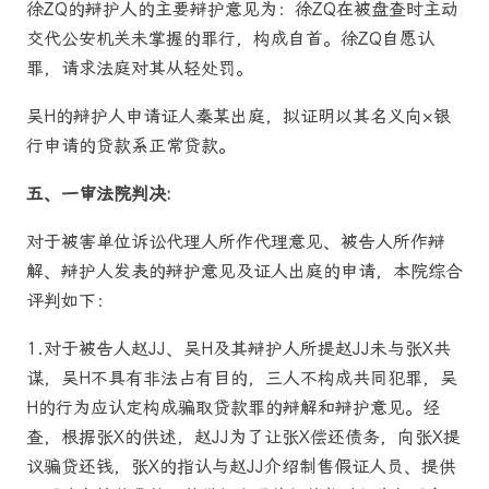
徐ZQ的辩护人的主要辩护意见为：徐ZQ在被盘查时主动
交代公安机关未掌握的罪行，构成自首。徐ZQ自愿认
罪，请求法庭对其从轻处罚。
吴H的辩护人申请证人秦某出庭，拟证明以其名义向×银
行申请的贷款系正常贷款。
五、一审法院判决
:
对于被害单位诉讼代理人所作代理意见、被告人所作辩
解、辩护人发表的辩护意见及证人出庭的申请，本院综合
评判如下：
1.对于被告人赵JJ、吴H及其辩护人所提赵JJ未与张X共
谋，吴H不具有非法占有目的，三人不构成共同犯罪，吴
H的行为应认定构成骗取贷款罪的辩解和辩护意见。经
查，根据张X的供述，赵JJ为了让张X偿还债务，向张X提
议骗贷还钱，张X的指认与赵JJ介绍制售假证人员、提供