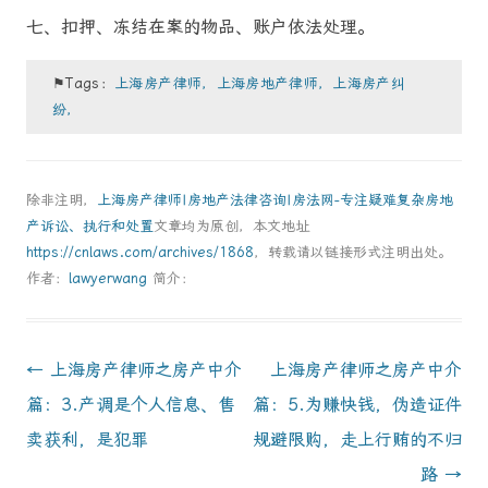
七、扣押、冻结在案的物品、账户依法处理。
⚑Tags：
上海房产律师，上海房地产律师，上海房产纠
纷，
除非注明，
上海房产律师|房地产法律咨询|房法网-专注疑难复杂房地
产诉讼、执行和处置
文章均为原创，本文地址
https://cnlaws.com/archives/1868
，转载请以链接形式注明出处。
作者：
lawyerwang
简介：
Post
←
上海房产律师之房产中介
上海房产律师之房产中介
navigation
篇：3.产调是个人信息、售
篇：5.为赚快钱，伪造证件
卖获利，是犯罪
规避限购，走上行贿的不归
路
→