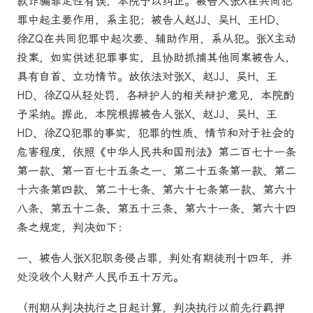
款诈骗罪定性有误，本院予以纠正。被告人张X在共同犯
罪中起主要作用，系主犯；被告人赵JJ、吴H、王HD、
徐ZQ在共同犯罪中起次要、辅助作用，系从犯。张X主动
投案，如实供述犯罪事实，且协助抓捕其他同案被告人，
具有自首、立功情节。故依法对张X、赵JJ、吴H、王
HD、徐ZQ从轻处罚，各辩护人的相关辩护意见，本院酌
予采纳。据此，本院根据被告人张X、赵JJ、吴H、王
HD、徐ZQ犯罪的事实，犯罪的性质、情节和对于社会的
危害程度，依照《中华人民共和国刑法》第二百七十一条
第一款、第一百七十五条之一、第二十五条第一款、第二
十六条第四款、第二十七条、第六十七条第一款、第六十
八条、第五十二条、第五十三条、第六十一条、第六十四
条之规定，判决如下：
一、被告人张X犯职务侵占罪，判处有期徒刑十四年，并
处没收个人财产人民币五十万元。
（刑期从判决执行之日起计算，判决执行以前先行羁押