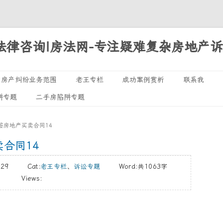
法律咨询|房法网-专注疑难复杂房地产
Skip
房产纠纷业务范围
老王专栏
成功案例赏析
联系我
to
阱专题
二手房陷阱专题
诉讼专题
content
执行领域
签房地产买卖合同14
处置专栏
合同14
03/29 Cat:
老王专栏
、
诉讼专题
Word:
共1063字
Views: