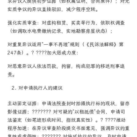
求异议人提供初步证据（如权属证明、合同原件）；对无
实质争议的异议直接驳回，减少程序空转。
强化实质审查：对虚构租赁、买卖等行为，依职权调查
（如调取水电费缴纳记录、实地勘察房屋状态）；
对重复异议适用“一事不再理”规则（《民诉法解释》第
247条）。? ????加大惩戒力度：
对恶意异议人依法罚款、拘留，构成犯罪的移送刑事追
责。
对申请执行人的建议
主动固定证据：申请法院查封时拍摄执行标的现状，留存
影像证据；??????? 对可疑的“以租抵债”合同，申请司
法鉴定（如笔迹形成时间、指纹真实性）。? ????推动
程序加速：在异议审查阶段提交书面意见，强调异议的重
复性或虚假性；??????? 对拖延执行的异议，及时申请