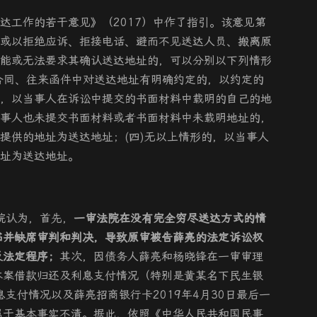
达工作的若干意见》（2017）中作了指引。该意见第
或以拒绝应诉、拒接电话、避而不见送达人员、搬离原
能或无法要求其确认送达地址的，可以分别以下列情形
合同、往来函件中对送达地址有明确约定的，以约定的
，以当事人在诉讼中提交的书面材料中载明的自己的地
事人也未提交书面材料或者书面材料中未载明地址的，
提供的地址为送达地址；(四)无以上情形的，以当事人
址为送达地址。
院认为，首先，
一审法院在没有完全穷尽送达方式的情
书并缺席审判和判决，导致原审被告薛亮的法定诉讼权
反法定程序；
其次，因债务人薛亮和杨晓锋在一审审理
本案借款归还及利息支付情况（特别是黄某名下民生银
息支付情况以及薛亮招商银行卡2019年4月30日最后一
属于基本事实不清。据此，依照《中华人民共和国民事