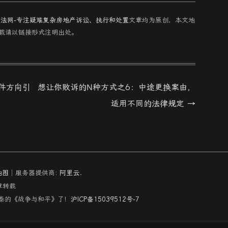
房法网-专注疑难复杂房地产诉讼、执行和处置
文章均为原创，本文地
载请以链接形式注明出处。
件方向引
想让你败诉的N种方式之6：中途更换案由，
适用不同的法律规定
→
地图
│服务器提供商:
阿里云
.
章转载
尔斯泰的《战争与和平》了！
沪ICP备15039512号-7