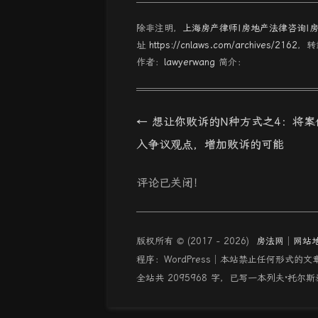
除非注明，
上海房产律师|房地产法律咨询|
址
https://cnlaws.com/archives/2162
，转
作者：
lawyerwang
简介：
Post
←
想让你败诉的N种方式之4：将案
navigation
入争议观点，增加败诉的可能
评论已关闭！
版权所有 © (2017 - 2026)
房法网
│
网站
程序：WordPress│本站禁止任何形式的文
全站共 2095968 字，已写一本列夫·托