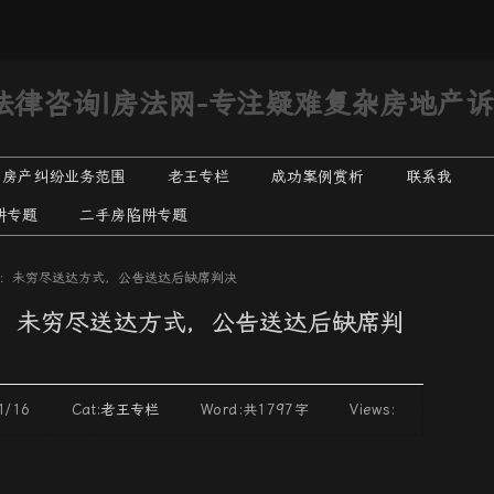
法律咨询|房法网-专注疑难复杂房地产
Skip
房产纠纷业务范围
老王专栏
成功案例赏析
联系我
to
阱专题
二手房陷阱专题
诉讼专题
content
执行领域
5：未穷尽送达方式，公告送达后缺席判决
处置专栏
5：未穷尽送达方式，公告送达后缺席判
/11/16 Cat:
老王专栏
Word:
共1797字
Views: