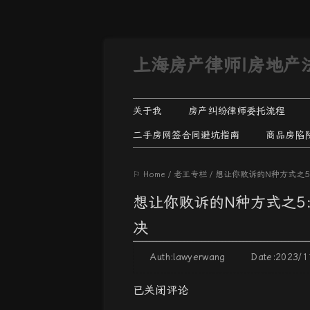
上海房产律师|房地产
关于我
房产纠纷律师委托流程
二手房网签合同避坑指南
商品房陷
⚐ Home
/
老王专栏
/
想让你败诉的N种方式之
想让你败诉的N种方式之
决
Auth:lawyerwang Date:2023
已关闭评论