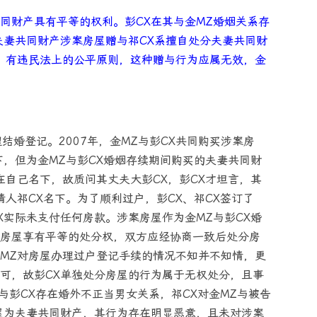
同财产具有平等的权利。彭CX在其与金MZ婚姻关系存
夫妻共同财产涉案房屋赠与祁CX系擅自处分夫妻共同财
，有违民法上的公平原则，这种赠与行为应属无效，金
办理结婚登记。2007年，金MZ与彭CX共同购买涉案房
下，但为金MZ与彭CX婚姻存续期间购买的夫妻共同财
在自己名下，故质问其丈夫大彭CX，彭CX才坦言，其
情人祁CX名下。为了顺利过户，彭CX、祁CX签订了
X实际未支付任何房款。涉案房屋作为金MZ与彭CX婚
房屋享有平等的处分权，双方应经协商一致后处分房
MZ对房屋办理过户登记手续的情况不知并不知情，更
可，故彭CX单独处分房屋的行为属于无权处分，且事
与彭CX存在婚外不正当男女关系，祁CX对金MZ与被告
屋为夫妻共同财产，其行为存在明显恶意，且未对涉案