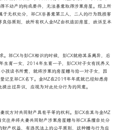
得不动产的构成要件，无法善意取得涉案房屋。综上所
为属于无权处分，祁CX非善意第三人，二人的行为既损害
序良俗原则，故所有权人金MZ由权追回房屋，故诉至本
求。祁CX与彭CX相识的时候，彭CX就称其系离异，后
2年生育一女，2014年生育一子，彭CX对子女有抚养义
为了小孩读书所需，就将涉案的房屋赠与给一对子女，因
记至祁CX名下。金MZ在2019年年底就已经知悉房
此提出过异议，应视为对此处分行为的同意。
妻双方对共同财产具有平等的权利。彭CX在其与金MZ
情交往并将夫妻共同财产涉案房屋赠与祁CX系擅自处分
的财产权益，有违民法上的公平原则，这种赠与行为应