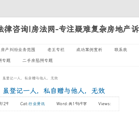
法律咨询|房法网-专注疑难复杂房地产
Skip
房产纠纷业务范围
老王专栏
成功案例赏析
联系我
to
阱专题
二手房陷阱专题
诉讼专题
content
执行领域
，虽登记一人，私自赠与他人，无效
处置专栏
，虽登记一人，私自赠与他人，无效
/09/29 Cat:
行业资讯
Word:
共1969字
Views: