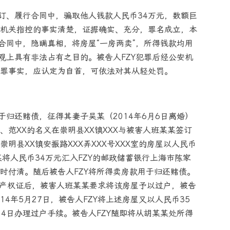
签订、履行合同中，骗取他人钱款人民币34万元，数额巨
机关指控的事实清楚，证据确实、充分，罪名成立，本
合同中，隐瞒真相，将房屋“一房两卖”，所得钱款均用
观上具有非法占有之目的。被告人FZY犯罪后经公安机
罪事实，应认定为自首，可依法对其从轻处罚。
因急于归还赌债，征得其妻子吴某（2014年6月6日离婚）
X、范XX的名义在崇明县XX镇XXX与被害人班某某签订
明县XX镇安振路XXX弄XXX号XXX室的房屋以人民币
将人民币34万元汇入FZY的邮政储蓄银行上海市陈家
时付清。随后被告人FZY将所得卖房款用于归还赌债。
房屋产权证后，被害人班某某要求将该房屋予以过户，被告
14年5月27日，被告人FZY将上述房屋又以人民币35
月4日办理过户手续。被告人FZY随即将从胡某某处所得