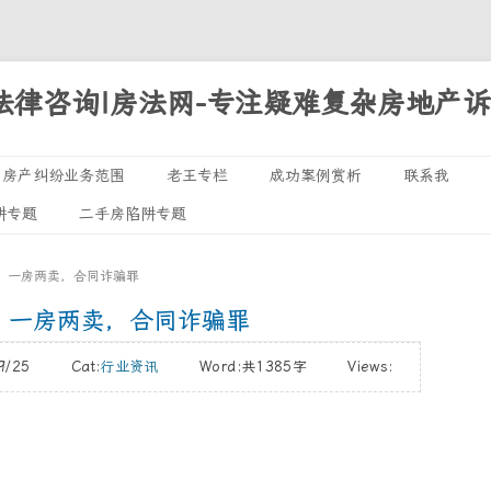
法律咨询|房法网-专注疑难复杂房地产
Skip
房产纠纷业务范围
老王专栏
成功案例赏析
联系我
to
阱专题
二手房陷阱专题
诉讼专题
content
执行领域
，一房两卖，合同诈骗罪
处置专栏
，一房两卖，合同诈骗罪
/09/25 Cat:
行业资讯
Word:
共1385字
Views: