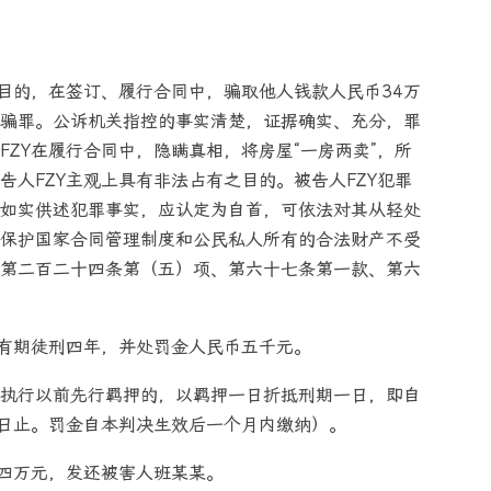
为目的，在签订、履行合同中，骗取他人钱款人民币34万
骗罪。公诉机关指控的事实清楚，证据确实、充分，罪
ZY在履行合同中，隐瞒真相，将房屋“一房两卖”，所
人FZY主观上具有非法占有之目的。被告人FZY犯罪
如实供述犯罪事实，应认定为自首，可依法对其从轻处
保护国家合同管理制度和公民私人所有的合法财产不受
第二百二十四条第（五）项、第六十七条第一款、第六
处有期徒刑四年，并处罚金人民币五千元。
执行以前先行羁押的，以羁押一日折抵刑期一日，即自
月19日止。罚金自本判决生效后一个月内缴纳）。
十四万元，发还被害人班某某。