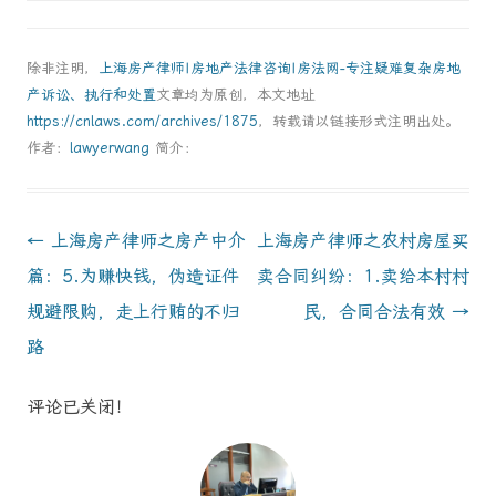
除非注明，
上海房产律师|房地产法律咨询|房法网-专注疑难复杂房地
产诉讼、执行和处置
文章均为原创，本文地址
https://cnlaws.com/archives/1875
，转载请以链接形式注明出处。
作者：
lawyerwang
简介：
Post
←
上海房产律师之房产中介
上海房产律师之农村房屋买
navigation
篇：5.为赚快钱，伪造证件
卖合同纠纷：1.卖给本村村
规避限购，走上行贿的不归
民，合同合法有效
→
路
评论已关闭！