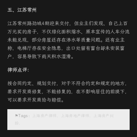
五、江苏常州
江苏常州路劲城4期迎来交付，但业主们发现，自己上百
万元买的房子，不仅绿化面积缩水、原本宣传的人车分流
未能兑现，部分房屋还存在渗水等质量问题。还有业主
称，电梯厅存在安全隐患，出口处留有窗台却未安装窗
户，容易导致下雨天积水湿滑。
律师点评：
按合同约定、规划交付，对于不符合约定和规定的地方，
要求开发商修复，不能修复的，在不影响居住的前提下，
可以要求开发商给与赔偿。
⚑Tags：
上海房产律师，上海房地产律师，上海房产纠
纷，