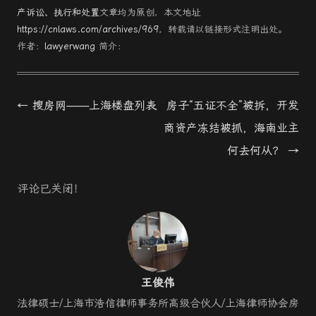
产诉讼、执行和处置
文章均为原创，本文地址
https://cnlaws.com/archives/969
，转载请以链接形式注明出处。
作者：
lawyerwang
简介：
Post
←
搜房网——上海楼盘列表
房子“五证不全”被拆，开发
navigation
商资产冻结被抓，海南业主
何去何从？
→
评论已关闭！
王俊伟
法律硕士/上海市浩信律师事务所高级合伙人/上海律师协会房