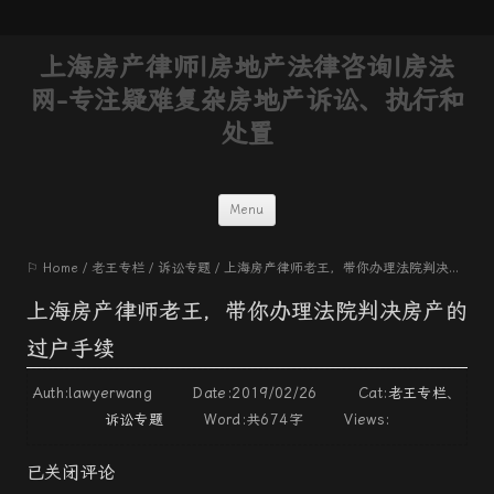
上海房产律师|房地产法律咨询|房法
网-专注疑难复杂房地产诉讼、执行和
处置
Skip
Menu
to
⚐ Home
/
老王专栏
/
诉讼专题
/
上海房产律师老王，带你办理法院判决房产的过户手续
content
上海房产律师老王，带你办理法院判决房产的
过户手续
Auth:lawyerwang Date:2019/02/26 Cat:
老王专栏
、
诉讼专题
Word:
共674字
Views:
已关闭评论