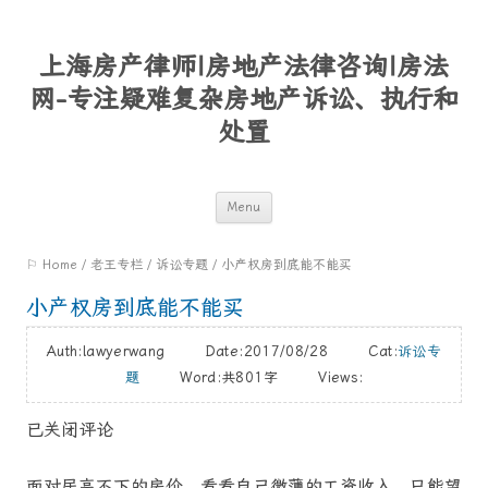
上海房产律师|房地产法律咨询|房法
网-专注疑难复杂房地产诉讼、执行和
处置
Skip
Menu
to
⚐ Home
/
老王专栏
/
诉讼专题
/
小产权房到底能不能买
content
小产权房到底能不能买
Auth:lawyerwang Date:2017/08/28 Cat:
诉讼专
题
Word:
共801字
Views:
已关闭评论
面对居高不下的房价，看看自己微薄的工资收入，只能望