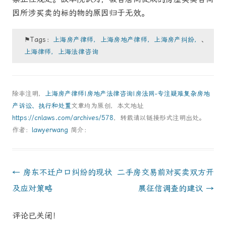
因所涉买卖的标的物的原因归于无效。
⚑Tags：
上海房产律师，上海房地产律师，上海房产纠纷，
、
上海律师，上海法律咨询
除非注明，
上海房产律师|房地产法律咨询|房法网-专注疑难复杂房地
产诉讼、执行和处置
文章均为原创，本文地址
https://cnlaws.com/archives/578
，转载请以链接形式注明出处。
作者：
lawyerwang
简介：
Post
←
房东不迁户口纠纷的现状
二手房交易前对买卖双方开
navigation
及应对策略
展征信调查的建议
→
评论已关闭！