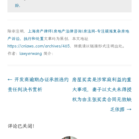
纷，
除非注明，
上海房产律师|房地产法律咨询|房法网-专注疑难复杂房地
产诉讼、执行和处置
文章均为原创，本文地址
https://cnlaws.com/archives/465
，转载请以链接形式注明出处。
作者：
lawyerwang
简介：
Post
←
开发商逾期办证承担违约
房屋买卖是涉家庭利益的重
navigation
责任判决书赏析
大事项，妻子以丈夫未得授
权为由主张买卖合同无效缺
乏依据
→
评论已关闭！