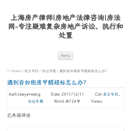
上海房产律师|房地产法律咨询|房法
网-专注疑难复杂房地产诉讼、执行和
处置
Skip
Menu
to
⚐ Home
/
老王专栏
/
诉讼专题
/
遇到自如租房甲醛超标怎么办？
content
遇到自如租房甲醛超标怎么办？
Auth:lawyerwang Date:2017/12/11 Cat:
老王专栏
、
诉讼专题
Word:
共724字
Views:
已关闭评论