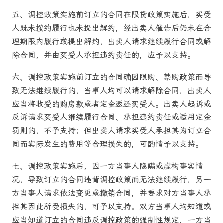
五、
调控政策实施前订立的合同在限贷政策实施后，买受
人既未按约履行也未提出解约，经出卖人催告后仍未在合
理期限内履行或提出解约，出卖人请求继续履行合同或解
除合同，并由买受人承担违约责任的，应予以支持。
六、
调控政策实施前订立的合同确因限购、禁购政策而导
致无法继续履行的，当事人均可以请求解除合同，出卖人
应当将收受的购房款或者定金返还买受人。出卖人起诉或
反诉请求买受人继续履行合同、承担违约责任或适用定金
罚则的，不予支持；但出卖人请求买受人承担其为订立合
同而实际发生的费用等合理损失的，可酌情予以支持。
七、
调控政策实施后，因一方当事人隐瞒或虚构事实情
况，导致订立的合同违背调控政策而无法继续履行，另一
方当事人请求依法变更或撤销合同，并要求对方当事人承
担其因此所受损失的，可予以支持。双方当事人均知道或
应当知道订立的合同违反调控政策的强制性规定，一方当