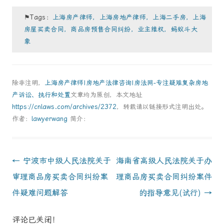
⚑Tags：
上海房产律师，上海房地产律师，上海二手房，上海
房屋买卖合同，商品房预售合同纠纷，业主维权，蚂蚁斗大
象
除非注明，
上海房产律师|房地产法律咨询|房法网-专注疑难复杂房地
产诉讼、执行和处置
文章均为原创，本文地址
https://cnlaws.com/archives/2372
，转载请以链接形式注明出处。
作者：
lawyerwang
简介：
Post
←
宁波市中级人民法院关于
海南省高级人民法院关于办
navigation
审理商品房买卖合同纠纷案
理商品房买卖合同纠纷案件
件疑难问题解答
的指导意见(试行)
→
评论已关闭！