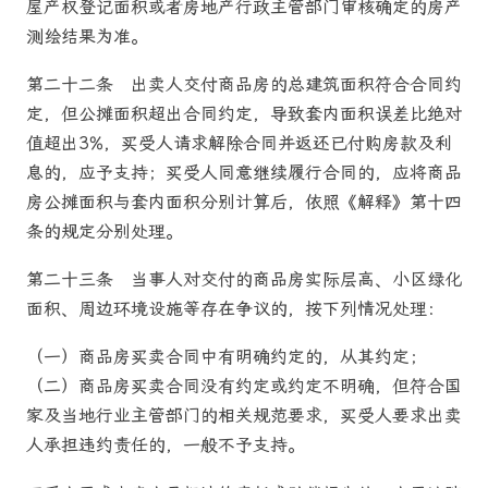
屋产权登记面积或者房地产行政主管部门审核确定的房产
测绘结果为准。
第二十二条
出卖人交付
商品房
的总建筑面积符合合同约
定，但公摊面积超出合同约定，导致套内面积误差比绝对
值超出3%，买受人请求解除合同并返还已付购房款及利
息的，应予支持；买受人同意继续履行合同的，应将
商品
房
公摊面积与套内面积分别计算后，依照《解释》第十四
条的规定分别处理。
第二十三条
当事人对交付的
商品房
实际层高、小区绿化
面积、周边环境设施等存在争议的，按下列情况处理：
（一）
商品房
买卖合同中有明确约定的，从其约定；
（二）
商品房
买卖合同没有约定或约定不明确，但符合国
家及当地行业主管部门的相关规范要求，买受人要求出卖
人承担违约责任的，一般不予支持。