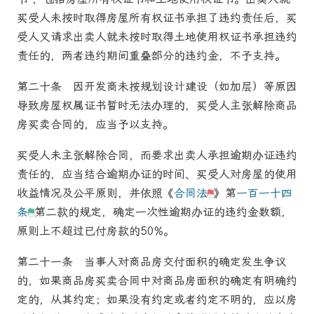
买受人未按时取得房屋所有权证书承担了违约责任后，买
受人又请求出卖人就未按时取得土地使用权证书承担违约
责任的，两者违约期间重叠部分的违约金，不予支持。
第二十条
因开发商未按规划设计建设（如加层）等原因
导致房屋权属证书暂时无法办理的，买受人主张解除
商品
房
买卖合同的，应当予以支持。
买受人未主张解除合同，而要求出卖人承担逾期办证违约
责任的，应当结合逾期办证的时间、买受人对房屋的使用
收益情况及公平原则，并依照《
合同法
》第
一百一十四
条
第二款的规定，确定一次性逾期办证的违约金数额，
原则上不超过已付房款的50%。
第二十一条
当事人对
商品房
交付面积的确定发生争议
的，如果
商品房
买卖合同中对
商品房
面积的确定有明确约
定的，从其约定；如果没有约定或者约定不明的，应以房