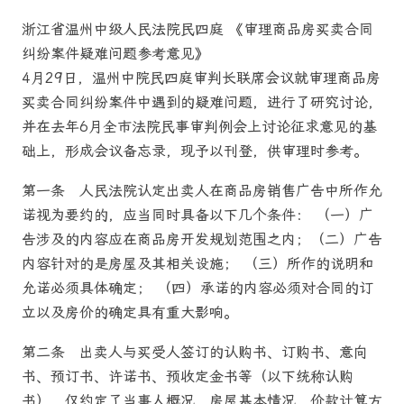
浙江省温州中级人民
法院
民四庭 《审理
商品房
买卖合同
纠纷案件疑难问题参考意见》
4月29日，温州中院民四庭审判长联席会议就审理
商品房
买卖合同纠纷案件中遇到的疑难问题，进行了研究讨论，
并在去年6月全市
法院
民事审判例会上讨论征求意见的基
础上，形成会议备忘录，现予以刊登，供审理时参考。
第一条
人民
法院
认定出卖人在
商品房
销售广告中所作允
诺视为要约的，应当同时具备以下几个条件： （一）广
告涉及的内容应在
商品房
开发规划范围之内；（二）广告
内容针对的是房屋及其相关设施； （三）所作的说明和
允诺必须具体确定； （四）承诺的内容必须对合同的订
立以及房价的确定具有重大影响。
第二条
出卖人与买受人签订的认购书、订购书、意向
书、预订书、许诺书、预收定金书等（以下统称认购
书），仅约定了当事人概况、房屋基本情况、价款计算方