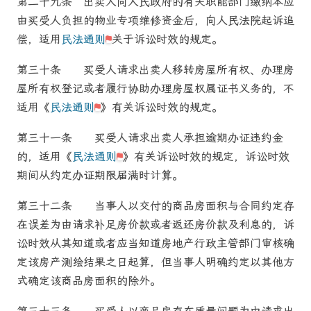
第二十九条
出卖人向人民政府的有关职能部门缴纳本应
由买受人负担的物业专项维修资金后，向人民
法院
起诉追
偿，适用
民法通则
关于诉讼时效的规定。
第三十条
买受人请求出卖人移转房屋所有权、办理房
屋所有权登记或者履行协助办理房屋权属证书义务的，不
适用《
民法通则
》有关诉讼时效的规定。
第三十一条
买受人请求出卖人承担逾期办证违约金
的，适用《
民法通则
》有关诉讼时效的规定，诉讼时效
期间从约定办证期限届满时计算。
第三十二条
当事人以交付的
商品房
面积与合同约定存
在误差为由请求补足房价款或者返还房价款及利息的，诉
讼时效从其知道或者应当知道房地产行政主管部门审核确
定该房产测绘结果之日起算，但当事人明确约定以其他方
式确定该
商品房
面积的除外。