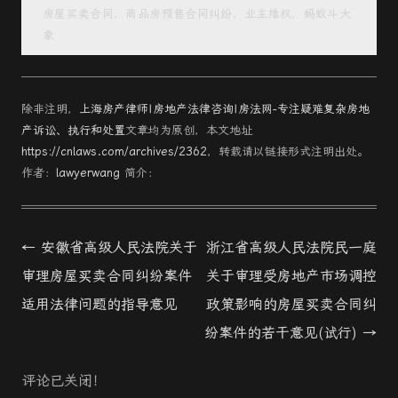
房屋买卖合同，商品房预售合同纠纷，业主维权，蚂蚁斗大
象
除非注明，
上海房产律师|房地产法律咨询|房法网-专注疑难复杂房地
产诉讼、执行和处置
文章均为原创，本文地址
https://cnlaws.com/archives/2362
，转载请以链接形式注明出处。
作者：
lawyerwang
简介：
Post
←
安徽省高级人民法院关于
浙江省高级人民法院民一庭
navigation
审理房屋买卖合同纠纷案件
关于审理受房地产市场调控
适用法律问题的指导意见
政策影响的房屋买卖合同纠
纷案件的若干意见(试行)
→
评论已关闭！