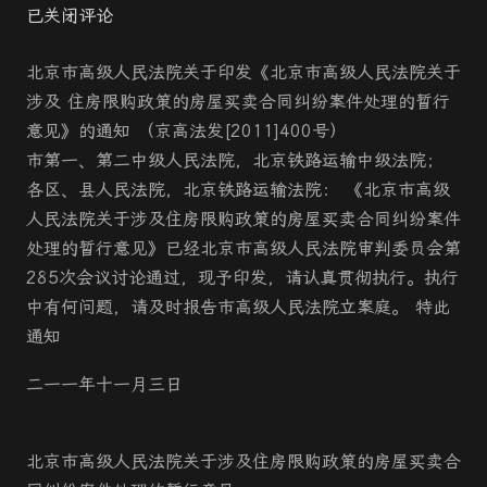
已关闭评论
北京市高级人民
法院
关于印发《北京市高级人民
法院
关于
涉及 住房限购政策的
房屋买卖
合同纠纷案件处理的暂行
意见》的通知 （京高法发[2011]400号）
市第一、第二中级人民
法院
，北京铁路运输中级
法院
；
各区、县人民
法院
，北京铁路运输
法院
： 《北京市高级
人民
法院
关于涉及住房限购政策的
房屋买卖
合同纠纷案件
处理的暂行意见》已经北京市高级人民
法院
审判委员会第
285次会议讨论通过，现予印发，请认真贯彻执行。执行
中有何问题，请及时报告市高级人民
法院
立案庭。 特此
通知
二一一年十一月三日
北京市高级人民
法院
关于涉及住房限购政策的
房屋买卖
合