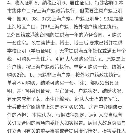
4、收入证明 5、纳税证明 6、居住证 四、特殊客群 1.本
市集体户口 按上海户籍政策执行，但需要注意户籍证明
号：如90、98、97为上海户籍。户籍证明号：99是挂靠
上海地区户口，并非上海户籍，按外地户籍政策执行。
2.外国籍或港澳台同胞 提供满一年的劳务合同，可购买
一套住房。 3.在读博士、博士、博士后 要求已婚并提供
学校证明（学历证明），无需提供满五年社保或满五年个
税，可购买一套住房。 4.部队人员购买住房 a、原籍是上
海户籍，按上海户籍政策执行。单身可购买一套、结婚可
购买2套。 b、原籍非上海户籍，按外地户籍政策执行。
单身不可购买、结婚可购买一套。 注： 部队须出具证
明，并写明身份证号、军官证号、户籍状况、结婚状况、
有无未成年子女，出生证编号。 部队人士指的是军官、
士兵或士官原籍非上海是不可买房的。 房产中介赔偿责
任的承担： 本院认为，根据法律规定，居间人应当就有
关订立合同的事项向委托人如实报告。居间人故意隐瞒与
订立合同有关的重要事实或者提供虚假情况，损害委托人