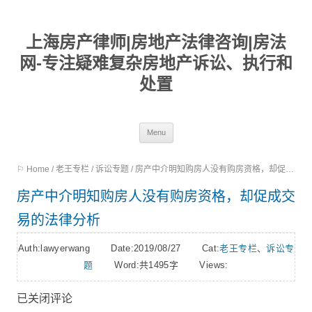
上海房产律师|房地产法律咨询|房法
网-专注疑难复杂房地产诉讼、执行和
处置
Skip
Menu
to
⚐ Home
/
老王专栏
/
诉讼专题
/
房产中介明知购房人没有购房资格，却促成交易的法律分析
content
房产中介明知购房人没有购房资格，却促成交
易的法律分析
Auth:lawyerwang Date:2019/08/27 Cat:
老王专栏
、
诉讼专
题
Word:
共1495字
Views:
已关闭评论