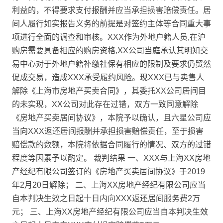
利益的，不得要求支付报酬并应当承担损害赔偿责任。居
间人履行如实报告义务的前提是对签约主体等合同重大事
项进行全面的调查和审核。XXX作为外地户籍人员,在沪
购房需要具备相应的购房资格,XX公司当庭承认其明知交
易中心对于外地户籍补缴社保有相应的限制及要求仍贸然
促成交易，造成XXX承受履约风险。现XXX已与卖售人
解除《上海市房地产买卖合同》，其委托XX公司居间目
的未实现，XX公司对此存在过错，双方一致同意解除
《房地产买卖居间协议》，本院予以确认，且六星公司应
当向XXX返还居间报酬并承担损害赔偿责任，至于损害
赔偿款的数额，本院将依据合同履行的情况、双方的过错
程度等因素予以酌定。 裁判结果 一、XXX与上海XX房地
产经纪有限公司签订的《房地产买卖居间协议》于2019
年2月20日解除； 二、上海XX房地产经纪有限公司应当
自本判决生效之日起十日内向XXX返还居间服务费2万
元； 三、上海XX房地产经纪有限公司应当自本判决生效