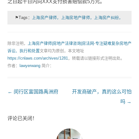
之日起十日内向XXX支付损害赔偿款5万元。
⚑Tags：
上海房产律师，上海房地产律师，上海房产纠纷，
除非注明，
上海房产律师|房地产法律咨询|房法网-专注疑难复杂房地产
诉讼、执行和处置
文章均为原创，本文地址
https://cnlaws.com/archives/1281
，转载请以链接形式注明出处。
作者：
lawyerwang
简介：
Post
←
闵行区富国路禹洲府
开发商破产，真的这么可怕
navigation
吗
→
评论已关闭！